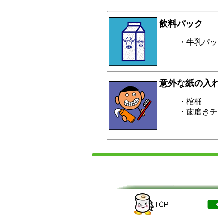
飲料パック
・牛乳パッ
意外な紙の入
・棺桶
・歯磨きチ