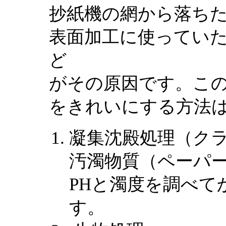
抄紙機の網から落ち
表面加工に使ってい
ど
がその原因です。こ
をきれいにする方法
凝集沈殿処理（ク
汚濁物質（ペーパ
PHと濁度を調べて
す。