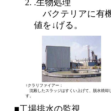
.生物処理
バクテリアに有機
値を↓げる。
↑クラリファイアー：
沈殿したスラッジはすくい上げて、脱水焼却
す。
■工場排水の監視